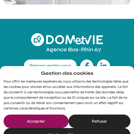
Retou
Facebook
LinkedIn
Prenons rendez-vous
Gestion des cookies
Pour offrir les meilleures expériences, nous utilisons des technologies telles que
les cookies pour stocker et/ou accéder aux informations des appareils. Le fait
de consentir à ces technologies nous permettra de traiter des données telles
Douche
Salle de bain
Monte-escalier
Cuisine
que le comportement de navigation ou les ID uniques sur ce site. Le fait de ne
pas consentir ou de retirer son consentement peut avoir un effet négatif sur
certaines caractéristiques et fonctions.
Tous droits réservés - DOMetVIE - Agence Bas-Rhin 67
Accepter
Refuser
Mentions légales
Gestion des cookies
RGPD
Plan du site